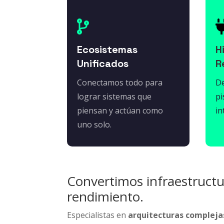

Ecosistemas
H
Unificados
R
Conectamos todo para
De
lograr sistemas que
pi
piensan y actúan como
in
uno solo.
Convertimos infraestruct
rendimiento.
Especialistas en
arquitecturas compleja