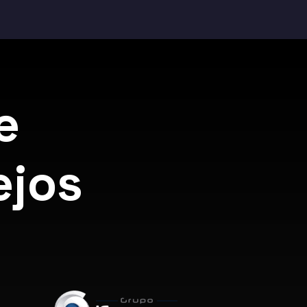
e
ejos